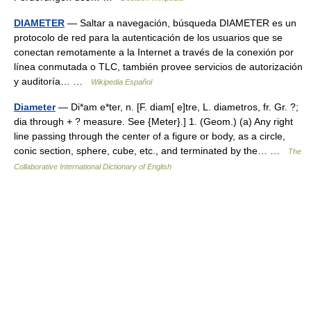
DIAMETER
— Saltar a navegación, búsqueda DIAMETER es un
protocolo de red para la autenticación de los usuarios que se
conectan remotamente a la Internet a través de la conexión por
línea conmutada o TLC, también provee servicios de autorización
y auditoría… …
Wikipedia Español
Diameter
— Di*am e*ter, n. [F. diam[ e]tre, L. diametros, fr. Gr. ?;
dia through + ? measure. See {Meter}.] 1. (Geom.) (a) Any right
line passing through the center of a figure or body, as a circle,
conic section, sphere, cube, etc., and terminated by the… …
The
Collaborative International Dictionary of English