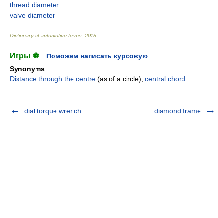
thread diameter
valve diameter
Dictionary of automotive terms
.
2015
.
Игры ⚽
Поможем написать курсовую
Synonyms
:
Distance through the centre
(as of a circle),
central chord
dial torque wrench
diamond frame