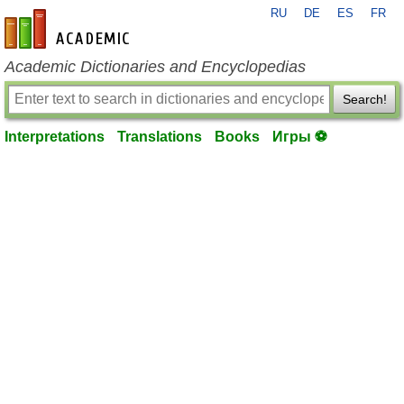
RU
DE
ES
FR
en-academic.com
Academic Dictionaries and Encyclopedias
Search!
Interpretations
Translations
Books
Игры ⚽