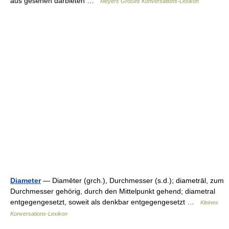
aus gesehen darbieten …
Meyers Großes Konversations-Lexikon
Diameter
— Diamēter (grch.), Durchmesser (s.d.); diametrāl, zum
Durchmesser gehörig, durch den Mittelpunkt gehend; diametral
entgegengesetzt, soweit als denkbar entgegengesetzt …
Kleines
Konversations-Lexikon