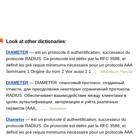
Look at other dictionaries:
DIAMETER
— est un protocole d authentification, successeur du
protocole RADIUS. Ce protocole est défini par la RFC 3588, et
définit les pré requis minimums nécessaire pour un protocole AAA.
Sommaire 1 Origine du nom 2 Voir aussi 2.1 …
Wikipédia en Français
DIAMETER
— DIAMETER сеансовый протокол, созданный,
отчасти, для преодоления некоторых ограничений протокола
RADIUS. Обеспечивает взаимодействие между клиентами в
целях аутентификации, авторизации и учёта различных
сервисов (AAA,… …
Википедия
Diameter
— est un protocole d authentification, successeur du
protocole RADIUS. Ce protocole est défini par la RFC 3588, et
définit les pré requis minimums nécessaire pour un protocole AAA.