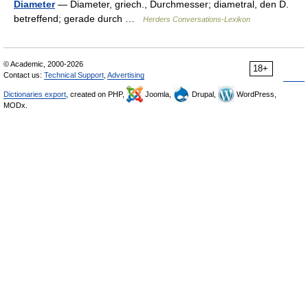
Diameter
— Diameter, griech., Durchmesser; diametral, den D.
betreffend; gerade durch …
Herders Conversations-Lexikon
© Academic, 2000-2026
18+
Contact us:
Technical Support
,
Advertising
Dictionaries export
, created on PHP,
Joomla,
Drupal,
WordPress,
MODx.